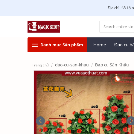
Địa chỉ: Số 18
Home
Đạo cụ b
Danh mục
Sản phẩm
dao-cu-san-khau
Đạo cụ Sân Khấu
Trang chủ
Túi xé ra chim
100,000 vnđ