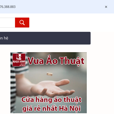
976.388.883
ên hệ
-10%
Sách lửa ra chim
450,000 vnđ