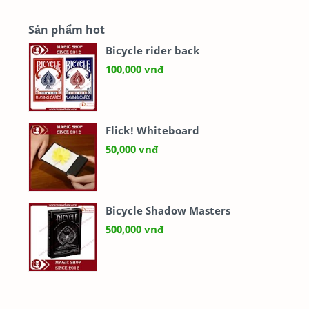
Đạo cụ Sân Khấu
Đạo cụ đường phố
Sản phẩm hot
Bicycle rider back
100,000 vnđ
Flick! Whiteboard
50,000 vnđ
Bicycle Shadow Masters
500,000 vnđ