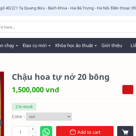
 ngõ 40/2/1 Tạ Quang Bửu - Bách Khoa - Hai Bà Trưng - Hà Nội. Điện thoại: 0
án chạy
Đạo cụ mới
Khóa học ảo thuật
Giới thiệu
Li
Chậu hoa tự nở 20 bông
1,500,000 vnđ
Top Hat
Sách trứng ra chim
2 In stock
300,000 vnđ
800,000 vnđ
Color :
+
Add to cart
-